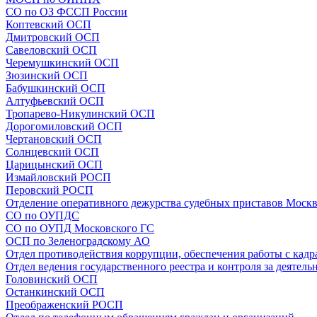
СО по ОЗ ФССП России
Коптевский ОСП
Дмитровский ОСП
Савеловский ОСП
Черемушкинский ОСП
Зюзинский ОСП
Бабушкинский ОСП
Алтуфьевский ОСП
Тропарево-Никулинский ОСП
Дорогомиловский ОСП
Чертановский ОСП
Солнцевский ОСП
Царицынский ОСП
Измайловский РОСП
Перовский РОСП
Отделение оперативного дежурства судебных приставов Моск
СО по ОУПДС
СО по ОУПД Московского ГС
ОСП по Зеленоградскому АО
Отдел противодействия коррупции, обеспечения работы с кадр
Отдел ведения государственного реестра и контроля за деятел
Головинский ОСП
Останкинский ОСП
Преображенский РОСП