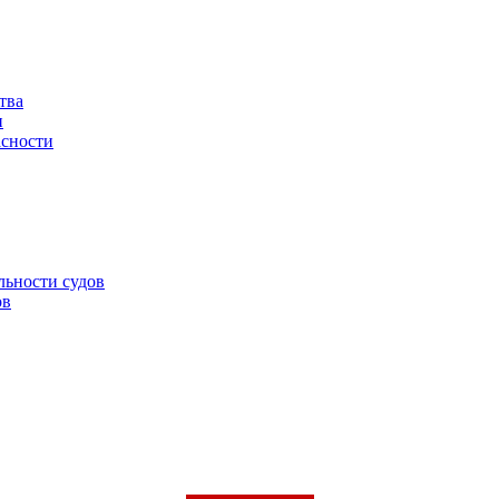
тва
и
асности
льности судов
ов