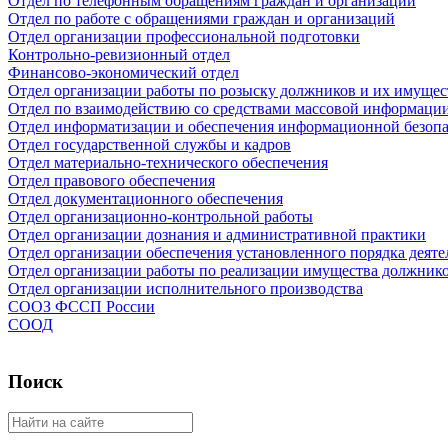
Отдел по телефонным обращениям граждан и организаций
Отдел по работе с обращениями граждан и организаций
Отдел организации профессиональной подготовки
Контрольно-ревизионный отдел
Финансово-экономический отдел
Отдел организации работы по розыску должников и их имущес
Отдел по взаимодействию со средствами массовой информаци
Отдел информатизации и обеспечения информационной безоп
Отдел государственной службы и кадров
Отдел материально-технического обеспечения
Отдел правового обеспечения
Отдел документационного обеспечения
Отдел организационно-контрольной работы
Отдел организации дознания и административной практики
Отдел организации обеспечения установленного порядка деяте
Отдел организации работы по реализации имущества должник
Отдел организации исполнительного производства
СООЗ ФССП России
СООД
Поиск