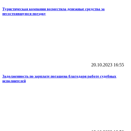
Туристическая компания возместила денежные средства за
несостоявшуюся поездку
20.10.2023
16:55
Задолженность по зарплате погашена благодаря работе судебных
исполнителей