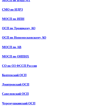
МОСП по ВАШ №1
СМО по ИДРЗ
МОСП по ИПН
ОСП по Троицкому АО
ОСП по Новомосковскому АО
МОСП по АВ
МОСП по ОИПНХ
СО по ОЗ ФССП России
Коптевский ОСП
Дмитровский ОСП
Савеловский ОСП
Черемушкинский ОСП