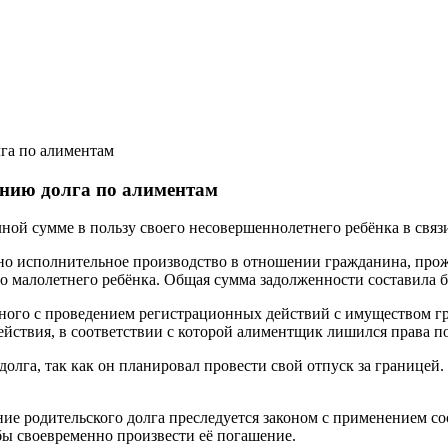
лга по алиментам
анию долга по алиментам
й сумме в пользу своего несовершеннолетнего ребёнка в связи
но исполнительное производство в отношении гражданина, пр
о малолетнего ребёнка. Общая сумма задолженности составила б
ного с проведением регистрационных действий с имуществом гра
ействия, в соответствии с которой алиментщик лишился права п
лга, так как он планировал провести свой отпуск за границей.
е родительского долга преследуется законом с применением со
бы своевременно произвести её погашение.