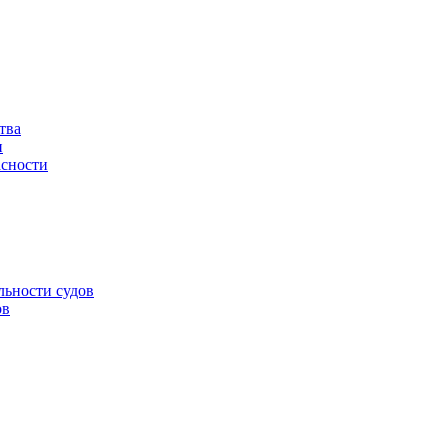
тва
и
асности
льности судов
ов