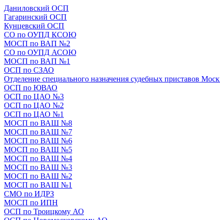
Даниловский ОСП
Гагаринский ОСП
Кунцевский ОСП
СО по ОУПД КСОЮ
МОСП по ВАП №2
СО по ОУПД АСОЮ
МОСП по ВАП №1
ОСП по СЗАО
Отделение специального назначения судебных приставов Мос
ОСП по ЮВАО
ОСП по ЦАО №3
ОСП по ЦАО №2
ОСП по ЦАО №1
МОСП по ВАШ №8
МОСП по ВАШ №7
МОСП по ВАШ №6
МОСП по ВАШ №5
МОСП по ВАШ №4
МОСП по ВАШ №3
МОСП по ВАШ №2
МОСП по ВАШ №1
СМО по ИДРЗ
МОСП по ИПН
ОСП по Троицкому АО