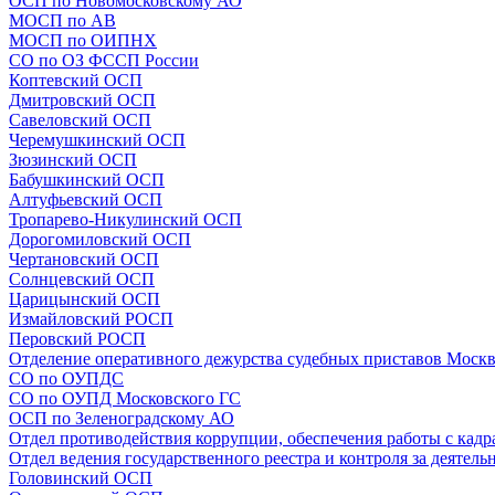
ОСП по Новомосковскому АО
МОСП по АВ
МОСП по ОИПНХ
СО по ОЗ ФССП России
Коптевский ОСП
Дмитровский ОСП
Савеловский ОСП
Черемушкинский ОСП
Зюзинский ОСП
Бабушкинский ОСП
Алтуфьевский ОСП
Тропарево-Никулинский ОСП
Дорогомиловский ОСП
Чертановский ОСП
Солнцевский ОСП
Царицынский ОСП
Измайловский РОСП
Перовский РОСП
Отделение оперативного дежурства судебных приставов Моск
СО по ОУПДС
СО по ОУПД Московского ГС
ОСП по Зеленоградскому АО
Отдел противодействия коррупции, обеспечения работы с кадр
Отдел ведения государственного реестра и контроля за деятел
Головинский ОСП