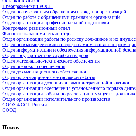
Останкинский ОСП
Преображенский РОСП
Отдел по телефонным обращениям граждан и организаций
Отдел по работе с обращениями граждан и организаций
Отдел организации профессиональной подготовки
Контрольно-ревизионный отдел
Финансово-экономический отдел
Отдел организации работы по розыску должников и их имущес
Отдел по взаимодействию со средствами массовой информаци
Отдел информатизации и обеспечения информационной безоп
Отдел государственной службы и кадров
Отдел материально-технического обеспечения
Отдел правового обеспечения
Отдел документационного обеспечения
Отдел организационно-контрольной работы
Отдел организации дознания и административной практики
Отдел организации обеспечения установленного порядка деяте
Отдел организации работы по реализации имущества должник
Отдел организации исполнительного производства
СООЗ ФССП России
СООД
Поиск