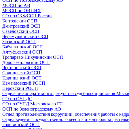
ОСП по Новомосковскому АО
МОСП по АВ
МОСП по ОИПНХ
СО по ОЗ ФССП России
Коптевский ОСП
Дмитровский ОСП
Савеловский ОСП
Черемушкинский ОСП
Зюзинский ОСП
Бабушкинский ОСП
Алтуфьевский ОСП
Тропарево-Никулинский ОСП
Дорогомиловский ОСП
Чертановский ОСП
Солнцевский ОСП
Царицынский ОСП
Измайловский РОСП
Перовский РОСП
Отделение оперативного дежурства судебных приставов Моск
СО по ОУПДС
СО по ОУПД Московского ГС
ОСП по Зеленоградскому АО
Отдел противодействия коррупции, обеспечения работы с кадр
Отдел ведения государственного реестра и контроля за деятел
Головинский ОСП