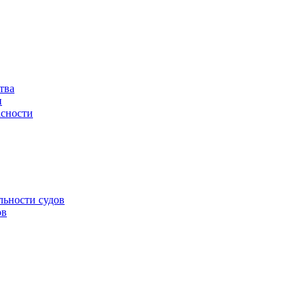
тва
и
асности
льности судов
ов