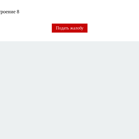
троение 8
Подать жалобу