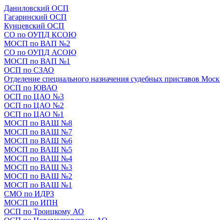
Даниловский ОСП
Гагаринский ОСП
Кунцевский ОСП
СО по ОУПД КСОЮ
МОСП по ВАП №2
СО по ОУПД АСОЮ
МОСП по ВАП №1
ОСП по СЗАО
Отделение специального назначения судебных приставов Мос
ОСП по ЮВАО
ОСП по ЦАО №3
ОСП по ЦАО №2
ОСП по ЦАО №1
МОСП по ВАШ №8
МОСП по ВАШ №7
МОСП по ВАШ №6
МОСП по ВАШ №5
МОСП по ВАШ №4
МОСП по ВАШ №3
МОСП по ВАШ №2
МОСП по ВАШ №1
СМО по ИДРЗ
МОСП по ИПН
ОСП по Троицкому АО