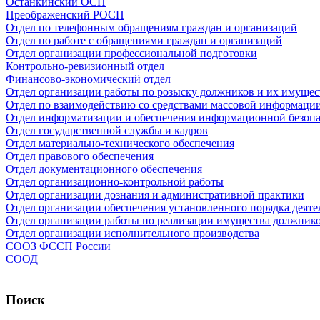
Останкинский ОСП
Преображенский РОСП
Отдел по телефонным обращениям граждан и организаций
Отдел по работе с обращениями граждан и организаций
Отдел организации профессиональной подготовки
Контрольно-ревизионный отдел
Финансово-экономический отдел
Отдел организации работы по розыску должников и их имущес
Отдел по взаимодействию со средствами массовой информаци
Отдел информатизации и обеспечения информационной безоп
Отдел государственной службы и кадров
Отдел материально-технического обеспечения
Отдел правового обеспечения
Отдел документационного обеспечения
Отдел организационно-контрольной работы
Отдел организации дознания и административной практики
Отдел организации обеспечения установленного порядка деяте
Отдел организации работы по реализации имущества должник
Отдел организации исполнительного производства
СООЗ ФССП России
СООД
Поиск