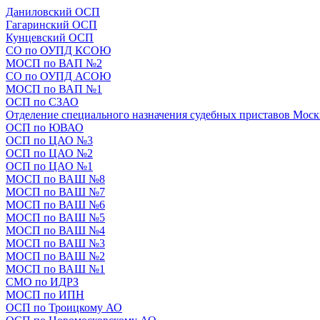
Даниловский ОСП
Гагаринский ОСП
Кунцевский ОСП
СО по ОУПД КСОЮ
МОСП по ВАП №2
СО по ОУПД АСОЮ
МОСП по ВАП №1
ОСП по СЗАО
Отделение специального назначения судебных приставов Мос
ОСП по ЮВАО
ОСП по ЦАО №3
ОСП по ЦАО №2
ОСП по ЦАО №1
МОСП по ВАШ №8
МОСП по ВАШ №7
МОСП по ВАШ №6
МОСП по ВАШ №5
МОСП по ВАШ №4
МОСП по ВАШ №3
МОСП по ВАШ №2
МОСП по ВАШ №1
СМО по ИДРЗ
МОСП по ИПН
ОСП по Троицкому АО