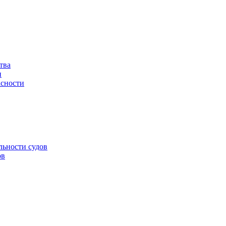
тва
и
асности
льности судов
ов