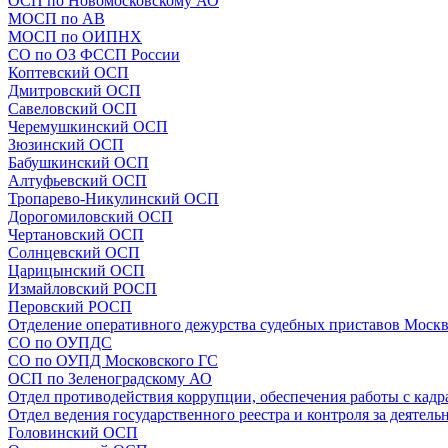
ОСП по Новомосковскому АО
МОСП по АВ
МОСП по ОИПНХ
СО по ОЗ ФССП России
Коптевский ОСП
Дмитровский ОСП
Савеловский ОСП
Черемушкинский ОСП
Зюзинский ОСП
Бабушкинский ОСП
Алтуфьевский ОСП
Тропарево-Никулинский ОСП
Дорогомиловский ОСП
Чертановский ОСП
Солнцевский ОСП
Царицынский ОСП
Измайловский РОСП
Перовский РОСП
Отделение оперативного дежурства судебных приставов Моск
СО по ОУПДС
СО по ОУПД Московского ГС
ОСП по Зеленоградскому АО
Отдел противодействия коррупции, обеспечения работы с кадр
Отдел ведения государственного реестра и контроля за деятел
Головинский ОСП