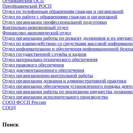
Останкинский ОСП
Преображенский РОСП
Отдел по телефонным обращениям граждан и организаций
Отдел по работе с обращениями граждан и организаций
Отдел организации профессиональной подготовки
Контрольно-ревизионный отдел
Финансово-экономический отдел
Отдел организации работы по розыску должников и их имущес
Отдел по взаимодействию со средствами массовой информаци
Отдел информатизации и обеспечения информационной безоп
Отдел государственной службы и кадров
Отдел материально-технического обеспечения
Отдел правового обеспечения
Отдел документационного обеспечения
Отдел организационно-контрольной работы
Отдел организации дознания и административной практики
Отдел организации обеспечения установленного порядка деяте
Отдел организации работы по реализации имущества должник
Отдел организации исполнительного производства
СООЗ ФССП России
СООД
Поиск