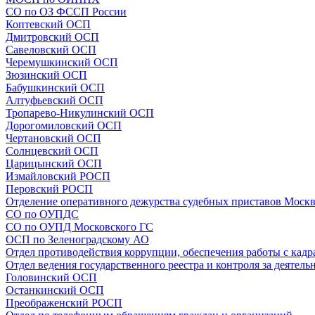
СО по ОЗ ФССП России
Коптевский ОСП
Дмитровский ОСП
Савеловский ОСП
Черемушкинский ОСП
Зюзинский ОСП
Бабушкинский ОСП
Алтуфьевский ОСП
Тропарево-Никулинский ОСП
Дорогомиловский ОСП
Чертановский ОСП
Солнцевский ОСП
Царицынский ОСП
Измайловский РОСП
Перовский РОСП
Отделение оперативного дежурства судебных приставов Моск
СО по ОУПДС
СО по ОУПД Московского ГС
ОСП по Зеленоградскому АО
Отдел противодействия коррупции, обеспечения работы с кадр
Отдел ведения государственного реестра и контроля за деятел
Головинский ОСП
Останкинский ОСП
Преображенский РОСП