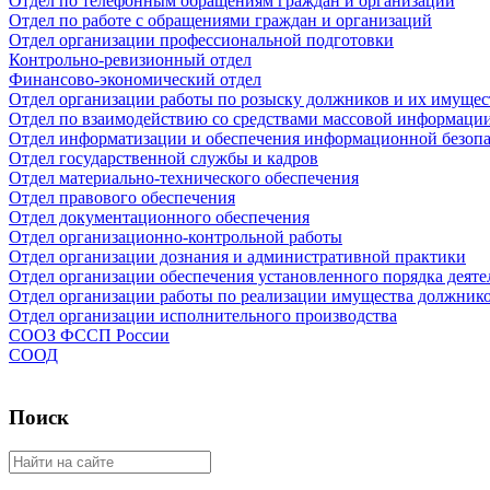
Отдел по телефонным обращениям граждан и организаций
Отдел по работе с обращениями граждан и организаций
Отдел организации профессиональной подготовки
Контрольно-ревизионный отдел
Финансово-экономический отдел
Отдел организации работы по розыску должников и их имущес
Отдел по взаимодействию со средствами массовой информаци
Отдел информатизации и обеспечения информационной безоп
Отдел государственной службы и кадров
Отдел материально-технического обеспечения
Отдел правового обеспечения
Отдел документационного обеспечения
Отдел организационно-контрольной работы
Отдел организации дознания и административной практики
Отдел организации обеспечения установленного порядка деяте
Отдел организации работы по реализации имущества должник
Отдел организации исполнительного производства
СООЗ ФССП России
СООД
Поиск