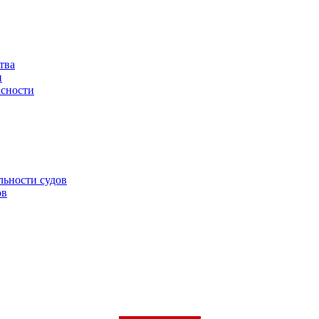
тва
и
асности
льности судов
ов