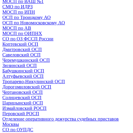
МОСП по ВАШ №1
СМО по ИДРЗ
МОСП по ИПН
ОСП по Троицкому АО
ОСП по Новомосковскому АО
МОСП по АВ
МОСП по ОИПНХ
СО по ОЗ ФССП России
Коптевский ОСП
Дмитровский ОСП
Савеловский ОСП
Черемушкинский ОСП
Зюзинский ОСП
Бабушкинский ОСП
Алтуфьевский ОСП
Тропарево-Никулинский ОСП
Дорогомиловский ОСП
Чертановский ОСП
Солнцевский ОСП
Царицынский ОСП
Измайловский РОСП
Перовский РОСП
Отделение оперативного дежурства судебных приставов
Москвы
СО по ОУПДС